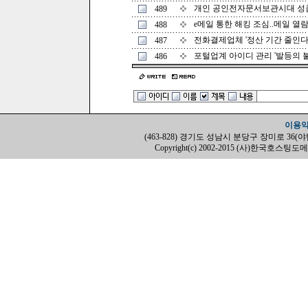
개인 공인전자문서보관시대 성큼 (
489
e메일 통한 해킹 조심..메일 열람
488
전화결제업체 '정산 기간 줄인다' (
487
포털업계 아이디 관리 '발등의 불' (
486
이용
(463-828) 경기도 성남시 분당구 장미로 36(야탑동, H
Copyright(c) 2002-2015 (사)한국호스팅도메인협회