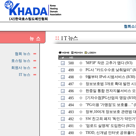
협회소
협회 뉴스
호스팅 뉴스
'MP3P' 작은 고추가 맵다 (9/3)
500
회원사 뉴스
PG사 "카드수수료 낮춰달라" (8/
499
IT 뉴스
9월부터 IPv6 시범서비스 (8/30)
498
정보보호법 3개로 확대 발전 시킨다
497
한중일 통합 전자지불서비스 오픈 (
496
[기자수첩]PG산업의 명암 (8/10
495
"PG이용 '가맹점'도 보호를…" (8/
494
정부,10여개 정보보호 관련법 대수술
493
SW 친고죄 폐지 '독인가 약인가' (
492
'업로드 실명제' 도입한다 (8/23)
491
TIOD, 신개념 인터넷 공유폴더 서
490