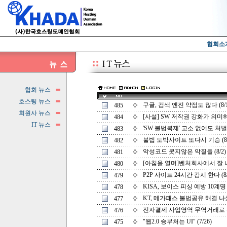
협회소
협회 뉴스
호스팅 뉴스
구글, 검색 엔진 약점도 많다 (8/1
485
회원사 뉴스
[사설] SW 저작권 강화가 의미하는 
484
IT 뉴스
'SW 불법복제' 고소 없어도 처벌? (
483
불법 도박사이트 또다시 기승 (8/
482
악성코드 못지않은 악질들 (8/2)
481
[아침을 열며]벤처회사에서 잘 나가
480
P2P 사이트 24시간 감시 한다 (8/
479
KISA, 보이스 피싱 예방 10계명 발
478
KT, 메가패스 불법공유 해결 나섰다
477
전자결제 사업영역 무역거래로 확대
476
"웹2.0 승부처는 UI" (7/26)
475