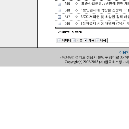
표준산업분류, 8년만에 전면 개정 (
519
"보안관제에 역량을 집중하라" (12
518
UCC 저작권 및 초상권 침해 배상책
517
[전자결제 시장 대변혁](하)서비스가
516
이용
(463-828) 경기도 성남시 분당구 장미로 36(야탑동, H
Copyright(c) 2002-2015 (사)한국호스팅도메인협회