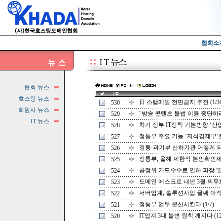
협회소
협회 뉴스
호스팅 뉴스
日 스팸메일 전면금지 추진 (1/30
530
회원사 뉴스
"방송 콘텐츠 불법 이용 중단하라" 
529
IT 뉴스
차기 정부 IT정책 기본방향 ‘산업의 
528
정통부 주요 기능 ‘지식경제부’로 
527
정통·과기부 산하기관 어떻게 되나 
526
정통부, 올해 제한적 본인확인제 사
525
공정위 카드수수료 인하 파장 '일파만
524
도메인 에스크로 내년 3월 의무화 
523
서버업계, 솔루션사업 글쎄 아직은 
522
정통부 업무 분산시킨다 (1/7)
521
IT업계 3대 불변 원칙 깨지다 (12/
520