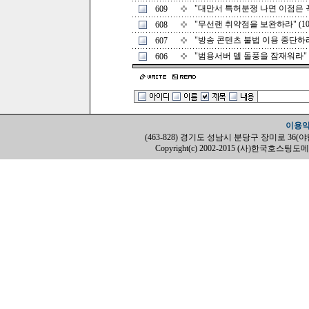
"대만서 특허분쟁 나면 이점은 꼭 
609
"무선랜 취약점을 보완하라" (10/
608
"방송 콘텐츠 불법 이용 중단하라" 
607
"범용서버 델 돌풍을 잠재워라" (9
606
이용
(463-828) 경기도 성남시 분당구 장미로 36(야탑동, H
Copyright(c) 2002-2015 (사)한국호스팅도메인협회