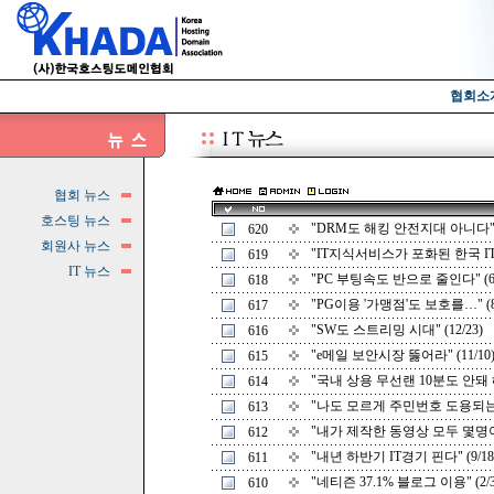
협회소
협회 뉴스
호스팅 뉴스
"DRM도 해킹 안전지대 아니다" (
620
회원사 뉴스
"IT지식서비스가 포화된 한국 IT시
619
IT 뉴스
"PC 부팅속도 반으로 줄인다" (6/
618
"PG이용 '가맹점'도 보호를…" (8/
617
"SW도 스트리밍 시대" (12/23)
616
"e메일 보안시장 뚫어라" (11/10
615
"국내 상용 무선랜 10분도 안돼 해킹
614
"나도 모르게 주민번호 도용되는지
613
"내가 제작한 동영상 모두 몇명이 
612
"내년 하반기 IT경기 핀다" (9/18
611
"네티즌 37.1% 블로그 이용" (2/3
610