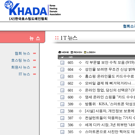
협회소
협회 뉴스
호스팅 뉴스
각 부문별 보안 수칙 모음 (9/19)
605
회원사 뉴스
성인물 보려면 무조건 신상 밝혀라?
604
IT 뉴스
홈쇼핑·온라인몰도 카드수수료 인하
603
모바일 결제 왜 삐거덕거리나…통신
602
온라인 창업, 당신의 선택은? (3/1
601
영세 온라인 쇼핑몰 "카드 수수료 
600
방통위 · KISA, '스마트폰 악성코
599
[사설] 사용자, 개인정보 보호에 더
598
컨설턴트들이 악용하는 7가지 수법 
597
세계 디카 시장, 3년 뒤부턴 '내리막'
596
스마트폰으로 사진만 찍어도 데이터
595