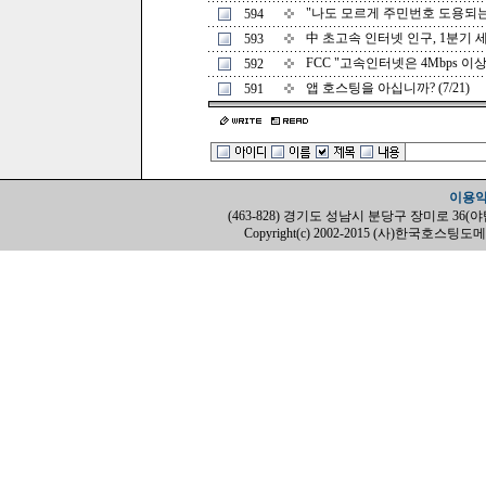
"나도 모르게 주민번호 도용되는지
594
中 초고속 인터넷 인구, 1분기 세계 
593
FCC "고속인터넷은 4Mbps 이상" 
592
앱 호스팅을 아십니까? (7/21)
591
이용
(463-828) 경기도 성남시 분당구 장미로 36(야탑동, H
Copyright(c) 2002-2015 (사)한국호스팅도메인협회