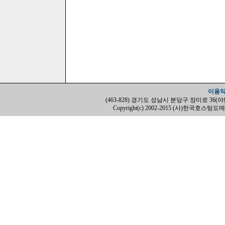
이용
(463-828) 경기도 성남시 분당구 장미로 36(야탑동, H
Copyright(c) 2002-2015 (사)한국호스팅도메인협회