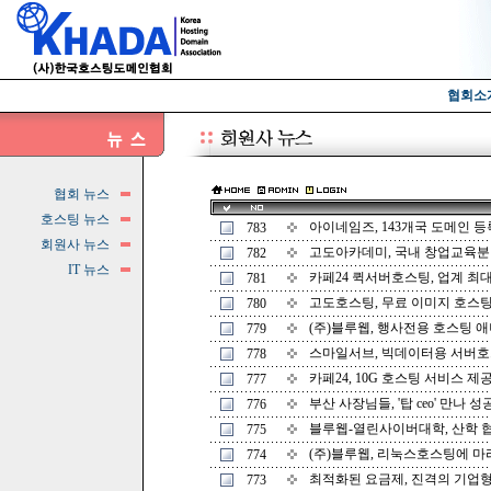
협회소
협회 뉴스
호스팅 뉴스
아이네임즈, 143개국 도메인 등록 
783
회원사 뉴스
고도아카데미, 국내 창업교육분야 
782
IT 뉴스
카페24 퀵서버호스팅, 업계 최대 50
781
고도호스팅, 무료 이미지 호스팅 이
780
(주)블루웹, 행사전용 호스팅 애니
779
스마일서브, 빅데이터용 서버호스팅
778
카페24, 10G 호스팅 서비스 제공 (
777
부산 사장님들, '탑 ceo' 만나 성공
776
블루웹-열린사이버대학, 산학 협력 
775
(주)블루웹, 리눅스호스팅에 마리아
774
최적화된 요금제, 진격의 기업형 문
773